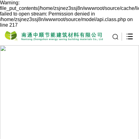
Warning:
file_put_contents(/home/zsjnez3ssj8n/wwwroot/source/cache/l
failed to open stream: Permission denied in
/home/zsjnez3ssj8n/wwwroot/source/model/api.class.php on
line 217