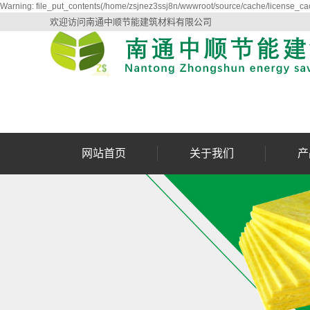
Warning: file_put_contents(/home/zsjnez3ssj8n/wwwroot/source/cache/license_cac
欢迎访问南通中顺节能建筑材料有限公司
网站首页
关于我们
产
企业概况
江
荣誉资质
江
检测设备
江西
玻璃棉板施工流程
江西玻