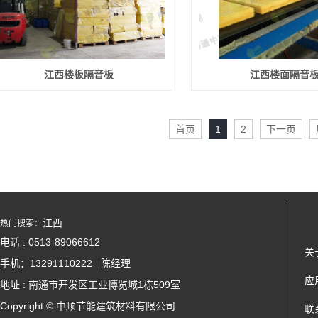
江西楼板隔音板
江西楼面隔音
首页
1
2
下一页
江西
热门搜索：
电话 : 0513-89066612
关
手机：13291110222 陈经理
应
地址 : 南通市开发区工业博览城1栋509室
Copyright © 中顺节能建筑材料有限公司
联